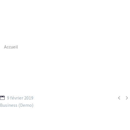
Accueil
Portfolio Item
Human Resources (Demo)


9 février 2019
Business (Demo)