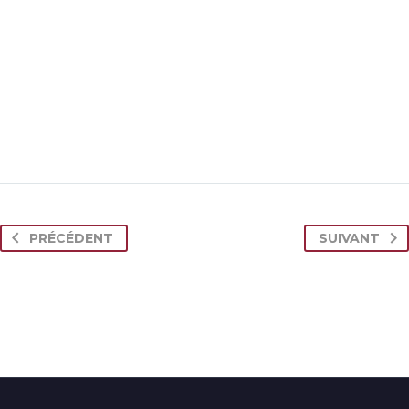
PRÉCÉDENT
SUIVANT
JENIFFER BURNS
Creative Heads Inc.
TheGem comes with an extended powerful theme options
panel, which allows you to customize just anything in an
appearance of your website – with few clicks.