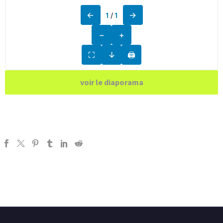
←
→
1
/
1
−
+
⛶
↓
🖨
voir le diaporama