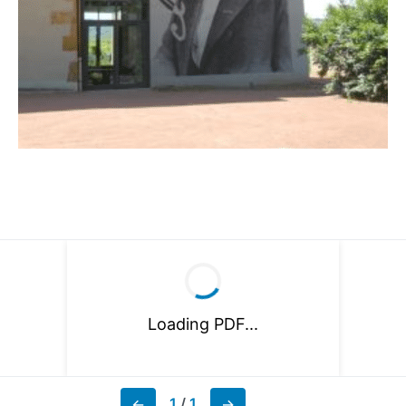
Loading PDF...
1
/
1
←
→