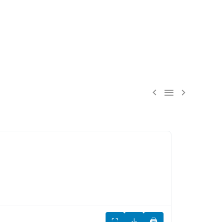



⛶
↓
🖨