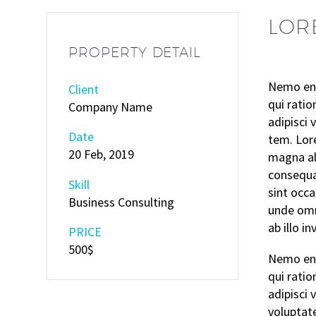
LOR
PROPERTY DETAIL
Nemo eni
Client
qui rati
Company Name
adipisci
Date
tem. Lore
20 Feb, 2019
magna al
consequat
Skill
sint occa
Business Consulting
unde omn
ab illo i
PRICE
500$
Nemo eni
qui rati
adipisci
voluptat