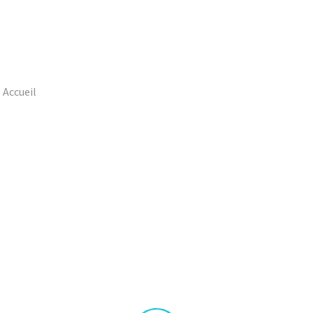
Accueil
Portfolio Item
Top Furniture Design (Demo)