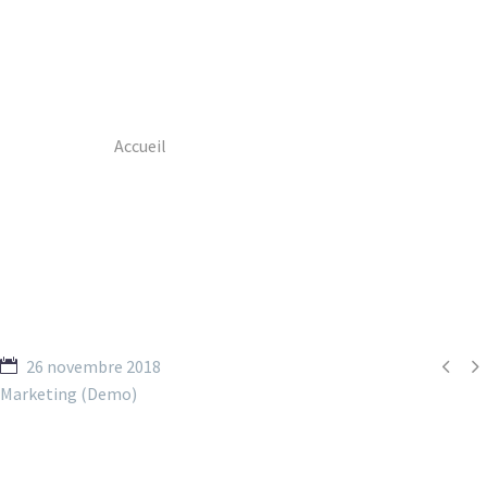
Accueil
Portfolio Item
Industrial Growth Fund (Demo)


26 novembre 2018
Marketing (Demo)