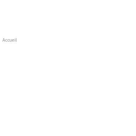
Accueil
Portfolio Item
Business marketing (Demo)