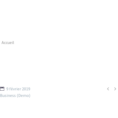
Accueil
Portfolio Item
Business Consulting (Demo)


9 février 2019
Business (Demo)