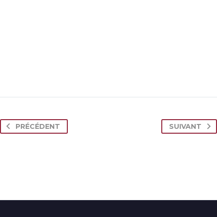
PRÉCÉDENT
SUIVANT
JENIFFER BURNS
Creative Heads Inc.
TheGem comes with an extended powerful theme options
panel, which allows you to customize just anything in an
appearance of your website – with few clicks.