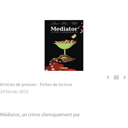



Articles de presses - Fiches de lecture
24 février 2023
Médiator, un crime chimiquement pur