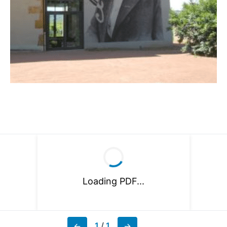
Loading PDF...
1
/
1
←
→