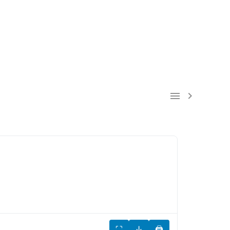


⛶
↓
🖨